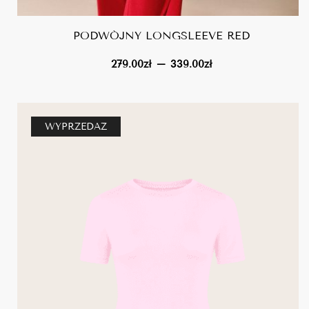
PODWÓJNY LONGSLEEVE RED
zakres
–
279.00
zł
339.00
zł
cen:
od
279.00zł
WYPRZEDAŻ
do
339.00zł