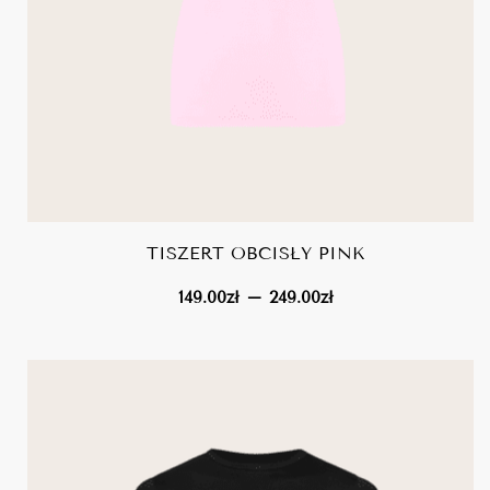
TISZERT OBCISŁY PINK
zakres
–
149.00
zł
249.00
zł
cen:
od
149.00zł
do
249.00zł