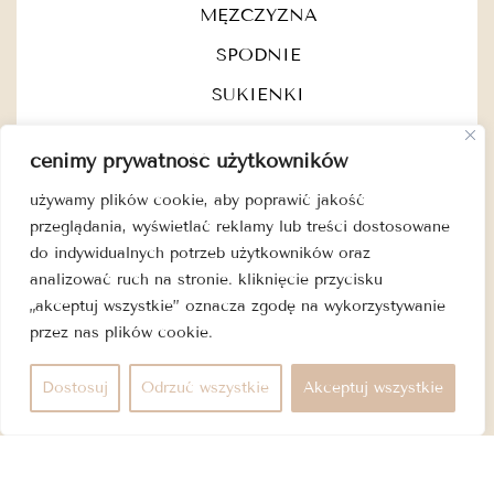
MĘŻCZYZNA
SPODNIE
SUKIENKI
TISZERTY
cenimy prywatność użytkowników
TOPY
używamy plików cookie, aby poprawić jakość
WSZYSTKO
przeglądania, wyświetlać reklamy lub treści dostosowane
OUTLET
do indywidualnych potrzeb użytkowników oraz
analizować ruch na stronie. kliknięcie przycisku
o nas
„akceptuj wszystkie” oznacza zgodę na wykorzystywanie
kontakt
przez nas plików cookie.
moje konto
Dostosuj
Odrzuć wszystkie
Akceptuj wszystkie
koszyk
DOWIEDZ SIĘ WIĘCEJ