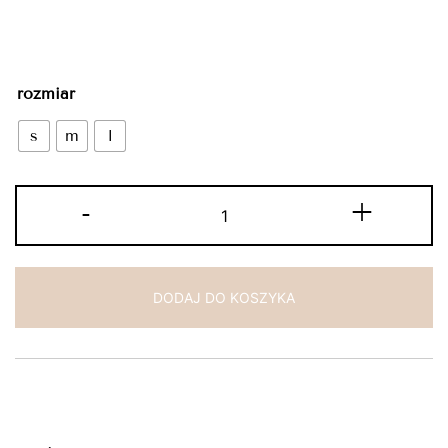
rozmiar
s
m
l
ilość
-
+
longsleeve
black
DODAJ DO KOSZYKA