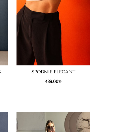
K
SPODNIE ELEGANT
439.00
zł