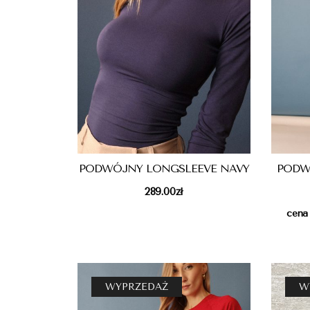
PODWÓJNY LONGSLEEVE NAVY
PODW
289.00
zł
cena
WYPRZEDAŻ
W