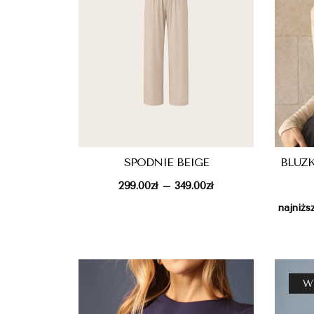
SPODNIE BEIGE
BLUZK
299.00
zł
349.00
zł
–
najniżs
W