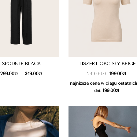
SPODNIE BLACK
TISZERT OBCISŁY BEIGE
299.00
zł
349.00
zł
249.00
zł
199.00
zł
–
najniższa cena w ciągu ostatnic
199.00
zł
dni: