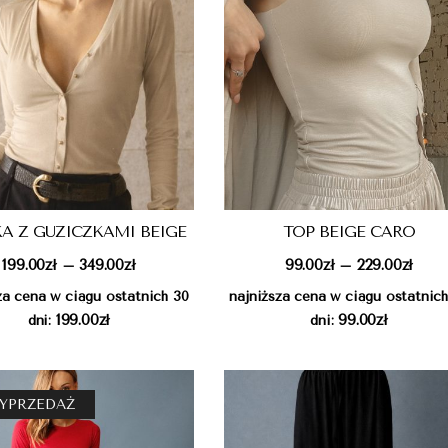
A Z GUZICZKAMI BEIGE
TOP BEIGE CARO
199.00
zł
349.00
zł
99.00
zł
229.00
zł
–
–
za cena w ciągu ostatnich 30
najniższa cena w ciągu ostatnic
199.00
zł
99.00
zł
dni:
dni:
YPRZEDAŻ