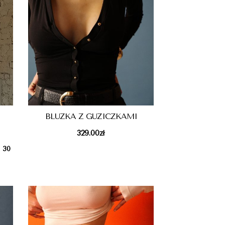
BLUZKA Z GUZICZKAMI
329.00
zł
h 30