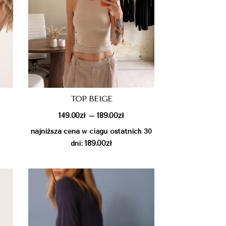
TOP BEIGE
149.00
zł
189.00
zł
–
najniższa cena w ciągu ostatnich 30
189.00
zł
dni: