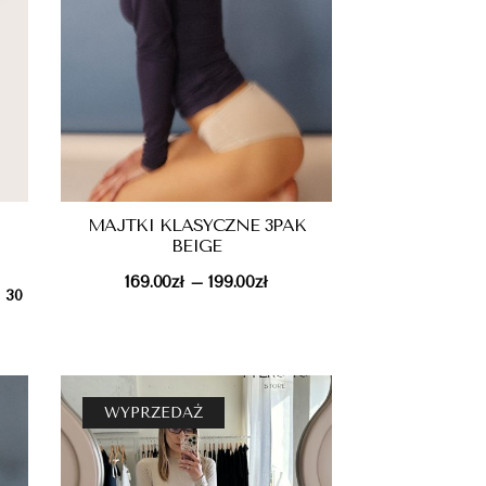
MAJTKI KLASYCZNE 3PAK
BEIGE
169.00
zł
199.00
zł
–
h 30
WYPRZEDAŻ