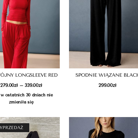
ÓJNY LONGSLEEVE RED
SPODNIE WIĄZANE BLAC
279.00
zł
339.00
zł
299.00
zł
–
 w ostatnich 30 dniach nie
zmieniła się
YPRZEDAŻ