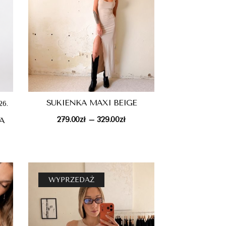
SUKIENKA MAXI BEIGE
26.
279.00
zł
329.00
zł
A
–
WYPRZEDAŻ