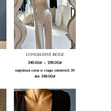
LONGSLEEVE BEIGE
249.00
zł
299.00
zł
–
najniższa cena w ciągu ostatnich 30
249.00
zł
dni: