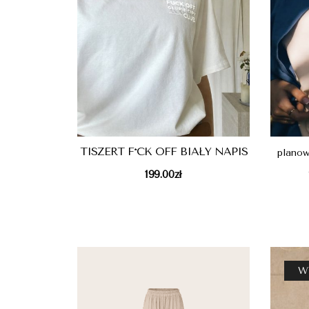
TISZERT F*CK OFF BIAŁY NAPIS
planow
199.00
zł
W