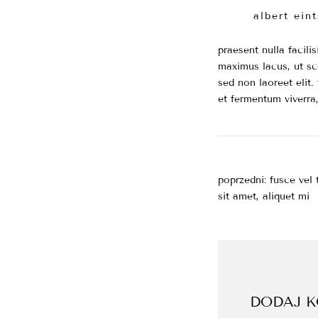
albert eint
praesent nulla facili
maximus lacus, ut sce
sed non laoreet elit.
et fermentum viverra,
NAWIGAC
poprzedni:
fusce vel 
sit amet, aliquet mi
WPISU
DODAJ 