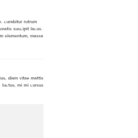
e. curabitur rutrum
enatis suscipit lacus.
etiam elementum, massa
ius, diam vitae mattis
luctus, mi mi cursus