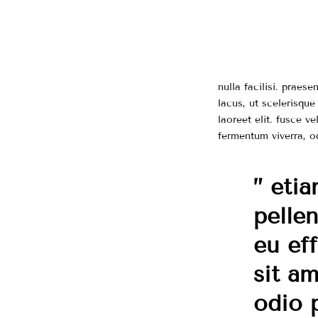
nulla facilisi. praes
lacus, ut scelerisque
laoreet elit. fusce v
fermentum viverra, o
” etia
pelle
eu ef
sit a
odio 