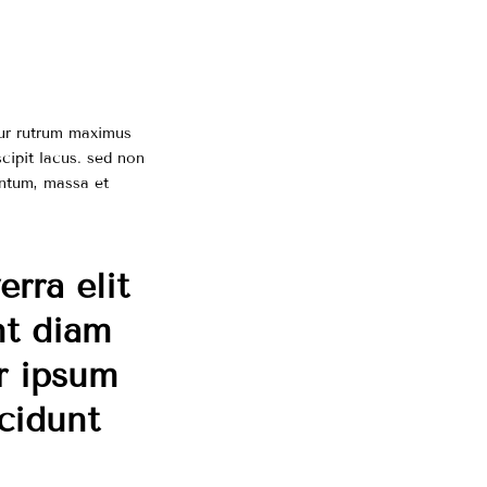
itur rutrum maximus
scipit lacus. sed non
mentum, massa et
erra elit
nt diam
er ipsum
cidunt