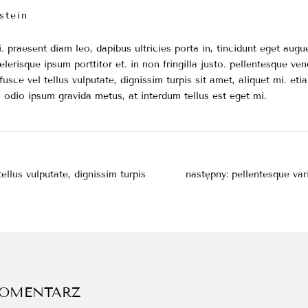
stein
si. praesent diam leo, dapibus ultricies porta in, tincidunt eget augu
lerisque ipsum porttitor et. in non fringilla justo. pellentesque ven
 fusce vel tellus vulputate, dignissim turpis sit amet, aliquet mi. 
 odio ipsum gravida metus, at interdum tellus est eget mi.
JA
tellus vulputate, dignissim turpis
następny:
pellentesque var
KOMENTARZ