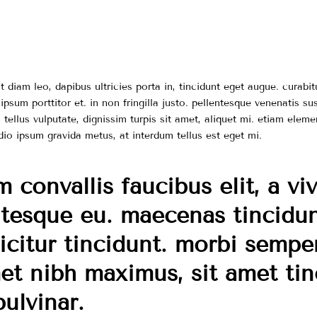
ent diam leo, dapibus ultricies porta in, tincidunt eget augue. curab
 ipsum porttitor et. in non fringilla justo. pellentesque venenatis su
el tellus vulputate, dignissim turpis sit amet, aliquet mi. etiam ele
dio ipsum gravida metus, at interdum tellus est eget mi.
m convallis faucibus elit, a viv
ntesque eu. maecenas tincidu
ficitur tincidunt. morbi semp
met nibh maximus, sit amet tin
pulvinar.