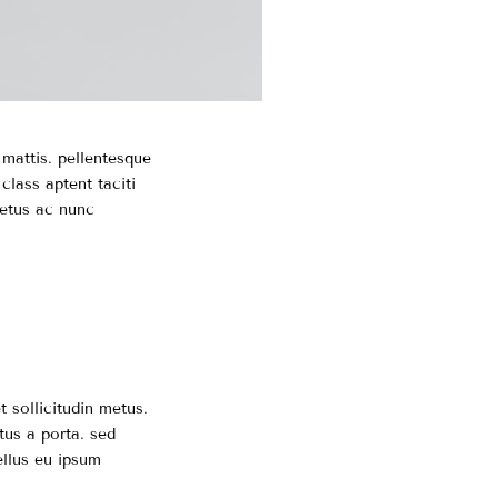
 mattis. pellentesque
 class aptent taciti
metus ac nunc
 sollicitudin metus.
tus a porta. sed
ellus eu ipsum