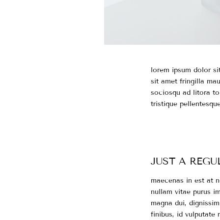
lorem ipsum dolor sit
sit amet fringilla mau
sociosqu ad litora t
tristique pellentesque
JUST A REG
maecenas in est at ne
nullam vitae purus im
magna dui, dignissim 
finibus, id vulputate 