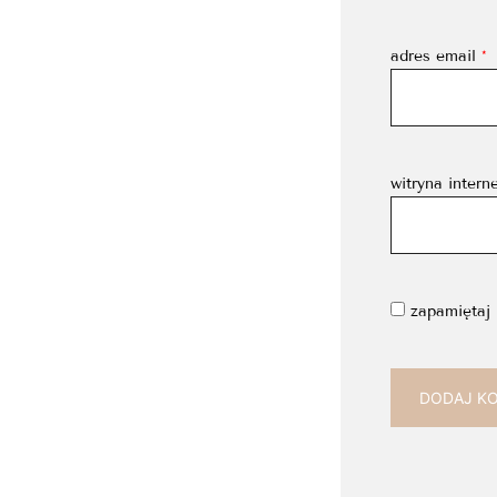
adres email
*
witryna intern
zapamiętaj 